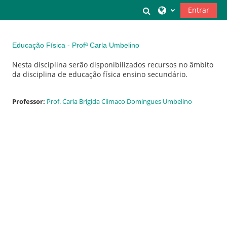
Ir para o conteúdo principal
Alternar a entrada
Entrar
Educação Física - Profª Carla Umbelino
Nesta disciplina serão disponibilizados recursos no âmbito
da disciplina de educação física ensino secundário.
Professor:
Prof. Carla Brigida Climaco Domingues Umbelino