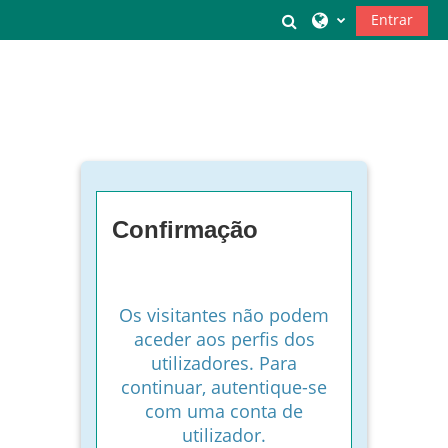
Ir para o conteúdo principal
Alternar a entrada
Entrar
Confirmação
Os visitantes não podem
aceder aos perfis dos
utilizadores. Para
continuar, autentique-se
com uma conta de
utilizador.