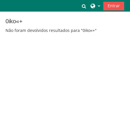
Ir para o conteúdo principal
Alternar a entrada
Entrar
0iko«+
Não foram devolvidos resultados para "0iko«+"