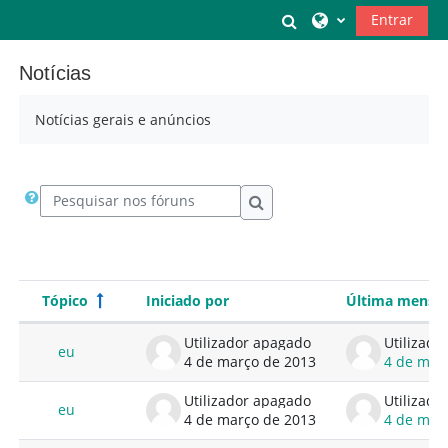
Ir para o conteúdo principal
Alternar a entrada
Entrar
Notícias
Notícias gerais e anúncios
Pesquisar nos fóruns
Pesquisar nos fóruns
Tópico
Iniciado por
Última mensa
Estado
Lista de tópicos. A mostrar 3 de 3 tó
Utilizador apagado
Utilizado
eu
4 de março de 2013
4 de mar
Utilizador apagado
Utilizado
eu
4 de março de 2013
4 de mar