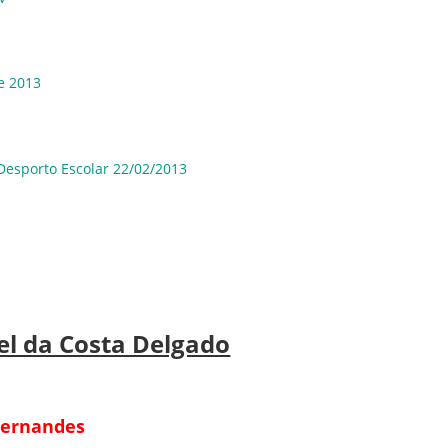
Hiperligação
e 2013
Hiperligação
 Desporto Escolar 22/02/2013
el da Costa Delgado
 Fernandes