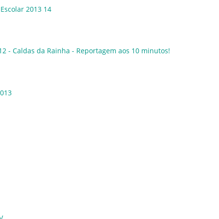
Hiperligação
 Escolar 2013 14
Hiperligação
12 - Caldas da Rainha - Reportagem aos 10 minutos!
Hiperligação
2013
Hiperligação
V