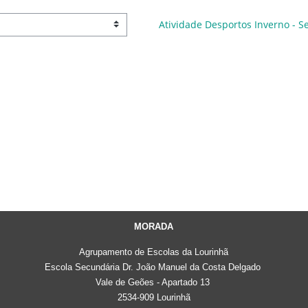
Atividade Desportos Inverno - Se
MORADA
Agrupamento de Escolas da Lourinhã
Escola Secundária Dr. João Manuel da Costa Delgado
Vale de Geões - Apartado 13
2534-909 Lourinhã