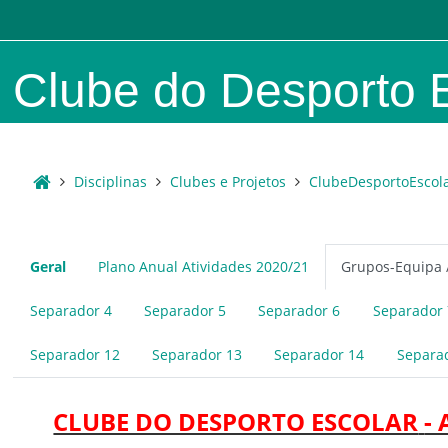
Ir para o conteúdo principal
Clube do Desporto 
Disciplinas
Clubes e Projetos
ClubeDesportoEscol
Lista de tópicos
Geral
Plano Anual Atividades 2020/21
Grupos-Equipa 
Separador 4
Separador 5
Separador 6
Separador 
Separador 12
Separador 13
Separador 14
Separa
CLUBE DO DESPORTO ESCOLAR
-