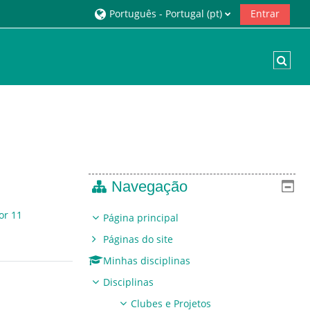
Português - Portugal ‎(pt)‎
Entrar
Alte
Navegação
or 11
Página principal
Páginas do site
Minhas disciplinas
Disciplinas
Clubes e Projetos